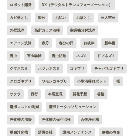
ロボット開発
DX（デジタルトランスフォーメーション）
カビ落とし
節分
厄払い
厄落とし
三人吉三
外壁洗浄
高所ガラス清掃
空調機分解洗浄
エアコン洗浄
春分
春分の日
お彼岸
新年度
害虫
害虫駆除
害虫防除
ネズミ
ドブネズミ
クマネズミ
ハツカネズミ
ゴキブリ
チャバネゴキブリ
クロゴキブリ
ワモンゴキブリ
小型清掃ロボット
桜
サクラ
西行
本居宣長
開花予想
啓蟄
清掃コストの削減
清掃トータルソリューション
浄化槽の清掃
浄化槽の保守点検
合併浄化槽
単独浄化槽
清掃会社
設備メンテナンス
建物の寿命