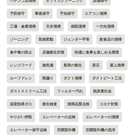
パチンコ店清掃
オフィスクリーニング
設備保守
予防保守
事後保守
予知保守
エアコン清掃
工場・倉庫清掃
天井清掃
病院清掃
一方向清掃
ゾーニング
気候変動
ジェンダー平等
飲食店の清掃
食中毒の防止
店舗衛生対策
快適に食事を楽しめる環境
レンジフード
換気扇
厨房の衛生
尿石
屋上清掃
ルーフドレン
雨漏り
ダクト清掃
ダクトビート工法
ダストストリーム工法
フィルター汚れ
脱炭素社会
温室効果ガス
衛生検査
清掃品質点検
コロナ対策
やりがい搾取
エレベーターの点検
エレベーターの清掃
エレベーター保守点検
空調室外機
空調室外機の洗浄