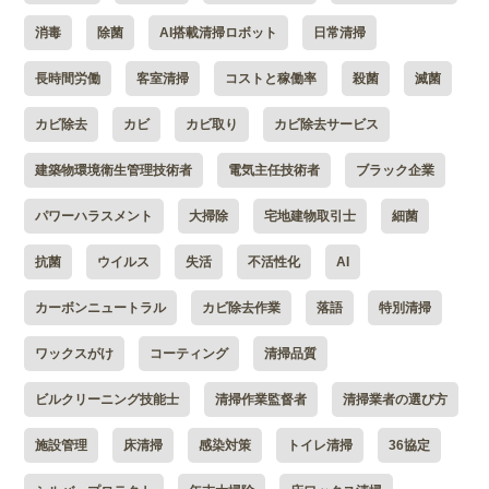
消毒
除菌
AI搭載清掃ロボット
日常清掃
長時間労働
客室清掃
コストと稼働率
殺菌
滅菌
カビ除去
カビ
カビ取り
カビ除去サービス
建築物環境衛生管理技術者
電気主任技術者
ブラック企業
パワーハラスメント
大掃除
宅地建物取引士
細菌
抗菌
ウイルス
失活
不活性化
AI
カーボンニュートラル
カビ除去作業
落語
特別清掃
ワックスがけ
コーティング
清掃品質
ビルクリーニング技能士
清掃作業監督者
清掃業者の選び方
施設管理
床清掃
感染対策
トイレ清掃
36協定