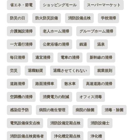
省エネ・節電
ショッピングモール
スーパーマーケット
防災の日
防火防災設備
消防設備点検
学校清掃
介護施設清掃
老人ホーム清掃
グループホーム清掃
一方通行清掃
公衆浴場の清掃
銭湯
温泉
毎日清掃
適宜清掃
電車の清掃
新幹線の清掃
労災
退職勧奨
退職させてくれない
就業規則
道路清掃
路面清掃車
散水車
高速道路の清掃
空調機の清掃
消費電力の削減
オフィス消毒
感染症予防
病院の衛生管理
病院の除菌
消毒・除菌
電気設備保安点検
消防設備定期点検
消防設備士
消防設備点検資格者
浄化槽定期点検
浄化槽