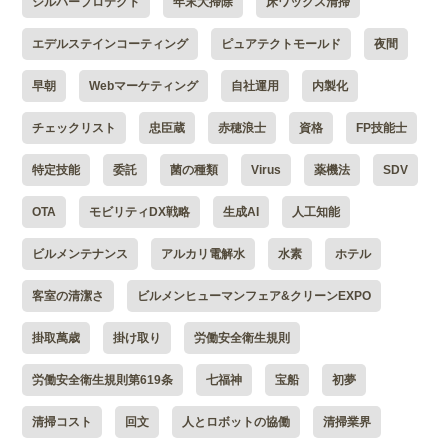
シルバープロテクト
年末大掃除
床ワックス清掃
エデルステインコーティング
ピュアテクトモールド
夜間
早朝
Webマーケティング
自社運用
内製化
チェックリスト
忠臣蔵
赤穂浪士
資格
FP技能士
特定技能
委託
菌の種類
Virus
薬機法
SDV
OTA
モビリティDX戦略
生成AI
人工知能
ビルメンテナンス
アルカリ電解水
水素
ホテル
客室の清潔さ
ビルメンヒューマンフェア&クリーンEXPO
掛取萬歳
掛け取り
労働安全衛生規則
労働安全衛生規則第619条
七福神
宝船
初夢
清掃コスト
回文
人とロボットの協働
清掃業界