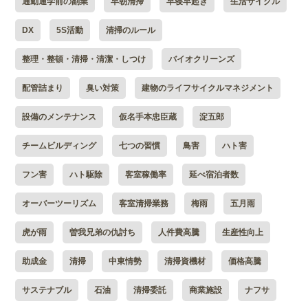
通勤通学前の副業
早朝清掃
早寝早起き
生活サイクル
DX
5S活動
清掃のルール
整理・整頓・清掃・清潔・しつけ
バイオクリーンズ
配管詰まり
臭い対策
建物のライフサイクルマネジメント
設備のメンテナンス
仮名手本忠臣蔵
淀五郎
チームビルディング
七つの習慣
鳥害
ハト害
フン害
ハト駆除
客室稼働率
延べ宿泊者数
オーバーツーリズム
客室清掃業務
梅雨
五月雨
虎が雨
曽我兄弟の仇討ち
人件費高騰
生産性向上
助成金
清掃
中東情勢
清掃資機材
価格高騰
サステナブル
石油
清掃委託
商業施設
ナフサ