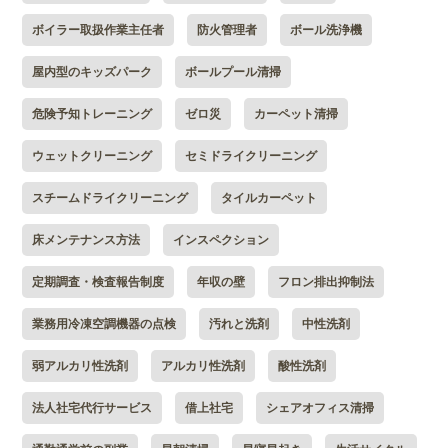
ボイラー取扱作業主任者
防火管理者
ボール洗浄機
屋内型のキッズパーク
ボールプール清掃
危険予知トレーニング
ゼロ災
カーペット清掃
ウェットクリーニング
セミドライクリーニング
スチームドライクリーニング
タイルカーペット
床メンテナンス方法
インスペクション
定期調査・検査報告制度
年収の壁
フロン排出抑制法
業務用冷凍空調機器の点検
汚れと洗剤
中性洗剤
弱アルカリ性洗剤
アルカリ性洗剤
酸性洗剤
法人社宅代行サービス
借上社宅
シェアオフィス清掃