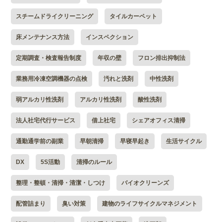
スチームドライクリーニング
タイルカーペット
床メンテナンス方法
インスペクション
定期調査・検査報告制度
年収の壁
フロン排出抑制法
業務用冷凍空調機器の点検
汚れと洗剤
中性洗剤
弱アルカリ性洗剤
アルカリ性洗剤
酸性洗剤
法人社宅代行サービス
借上社宅
シェアオフィス清掃
通勤通学前の副業
早朝清掃
早寝早起き
生活サイクル
DX
5S活動
清掃のルール
整理・整頓・清掃・清潔・しつけ
バイオクリーンズ
配管詰まり
臭い対策
建物のライフサイクルマネジメント