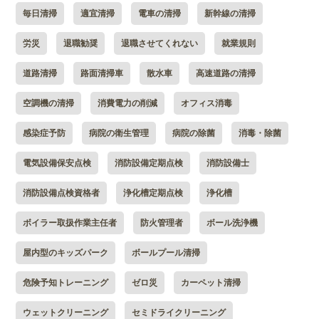
毎日清掃
適宜清掃
電車の清掃
新幹線の清掃
労災
退職勧奨
退職させてくれない
就業規則
道路清掃
路面清掃車
散水車
高速道路の清掃
空調機の清掃
消費電力の削減
オフィス消毒
感染症予防
病院の衛生管理
病院の除菌
消毒・除菌
電気設備保安点検
消防設備定期点検
消防設備士
消防設備点検資格者
浄化槽定期点検
浄化槽
ボイラー取扱作業主任者
防火管理者
ボール洗浄機
屋内型のキッズパーク
ボールプール清掃
危険予知トレーニング
ゼロ災
カーペット清掃
ウェットクリーニング
セミドライクリーニング