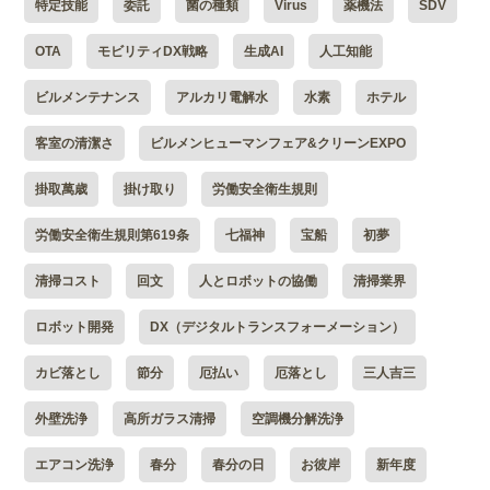
特定技能
委託
菌の種類
Virus
薬機法
SDV
OTA
モビリティDX戦略
生成AI
人工知能
ビルメンテナンス
アルカリ電解水
水素
ホテル
客室の清潔さ
ビルメンヒューマンフェア&クリーンEXPO
掛取萬歳
掛け取り
労働安全衛生規則
労働安全衛生規則第619条
七福神
宝船
初夢
清掃コスト
回文
人とロボットの協働
清掃業界
ロボット開発
DX（デジタルトランスフォーメーション）
カビ落とし
節分
厄払い
厄落とし
三人吉三
外壁洗浄
高所ガラス清掃
空調機分解洗浄
エアコン洗浄
春分
春分の日
お彼岸
新年度