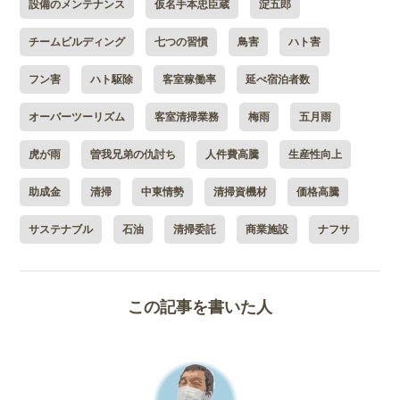
設備のメンテナンス
仮名手本忠臣蔵
淀五郎
チームビルディング
七つの習慣
鳥害
ハト害
フン害
ハト駆除
客室稼働率
延べ宿泊者数
オーバーツーリズム
客室清掃業務
梅雨
五月雨
虎が雨
曽我兄弟の仇討ち
人件費高騰
生産性向上
助成金
清掃
中東情勢
清掃資機材
価格高騰
サステナブル
石油
清掃委託
商業施設
ナフサ
この記事を書いた人