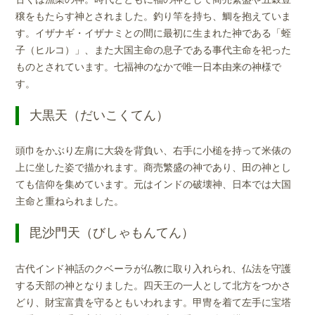
穣をもたらす神とされました。釣り竿を持ち、鯛を抱えていま
す。イザナギ・イザナミとの間に最初に生まれた神である「蛭
子（ヒルコ）」、また大国主命の息子である事代主命を祀った
ものとされています。七福神のなかで唯一日本由来の神様で
す。
大黒天（だいこくてん）
頭巾をかぶり左肩に大袋を背負い、右手に小槌を持って米俵の
上に坐した姿で描かれます。商売繁盛の神であり、田の神とし
ても信仰を集めています。元はインドの破壊神、日本では大国
主命と重ねられました。
毘沙門天（びしゃもんてん）
古代インド神話のクベーラが仏教に取り入れられ、仏法を守護
する天部の神となりました。四天王の一人として北方をつかさ
どり、財宝富貴を守るともいわれます。甲冑を着て左手に宝塔