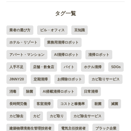
タグ一覧
業者の選び方
ビル・オフィス
豆知識
ホテル・リゾート
業務用清掃ロボット
アパート・マンション
AI清掃ロボット
清掃ロボット
人手不足
店舗・飲食店
バイト
ホテル清掃
SDGs
JINNY20
定期清掃
お掃除ロボット
カビ取りサービス
消毒
除菌
AI搭載清掃ロボット
日常清掃
長時間労働
客室清掃
コストと稼働率
殺菌
滅菌
カビ除去
カビ
カビ取り
カビ除去サービス
建築物環境衛生管理技術者
電気主任技術者
ブラック企業