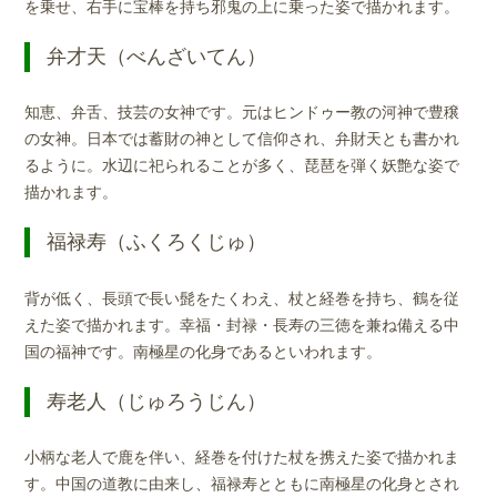
を乗せ、右手に宝棒を持ち邪鬼の上に乗った姿で描かれます。
弁才天（べんざいてん）
知恵、弁舌、技芸の女神です。元はヒンドゥー教の河神で豊穣
の女神。日本では蓄財の神として信仰され、弁財天とも書かれ
るように。水辺に祀られることが多く、琵琶を弾く妖艶な姿で
描かれます。
福禄寿（ふくろくじゅ）
背が低く、長頭で長い髭をたくわえ、杖と経巻を持ち、鶴を従
えた姿で描かれます。幸福・封禄・長寿の三徳を兼ね備える中
国の福神です。南極星の化身であるといわれます。
寿老人（じゅろうじん）
小柄な老人で鹿を伴い、経巻を付けた杖を携えた姿で描かれま
す。中国の道教に由来し、福禄寿とともに南極星の化身とされ