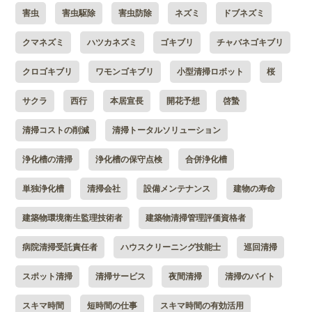
害虫
害虫駆除
害虫防除
ネズミ
ドブネズミ
クマネズミ
ハツカネズミ
ゴキブリ
チャバネゴキブリ
クロゴキブリ
ワモンゴキブリ
小型清掃ロボット
桜
サクラ
西行
本居宣長
開花予想
啓蟄
清掃コストの削減
清掃トータルソリューション
浄化槽の清掃
浄化槽の保守点検
合併浄化槽
単独浄化槽
清掃会社
設備メンテナンス
建物の寿命
建築物環境衛生監理技術者
建築物清掃管理評価資格者
病院清掃受託責任者
ハウスクリーニング技能士
巡回清掃
スポット清掃
清掃サービス
夜間清掃
清掃のバイト
スキマ時間
短時間の仕事
スキマ時間の有効活用