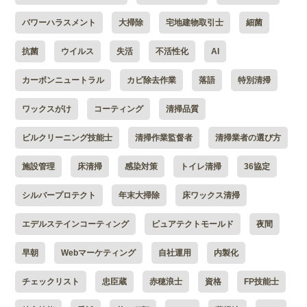
パワーハラスメント
大掃除
宅地建物取引士
細菌
抗菌
ウイルス
失活
不活性化
AI
カーボンニュートラル
カビ除去作業
落語
特別清掃
ワックスがけ
コーティング
清掃品質
ビルクリーニング技能士
清掃作業監督者
清掃業者の選び方
施設管理
床清掃
感染対策
トイレ清掃
36協定
シルバープロテクト
年末大掃除
床ワックス清掃
エデルステインコーティング
ピュアテクトモールド
夜間
早朝
Webマーケティング
自社運用
内製化
チェックリスト
忠臣蔵
赤穂浪士
資格
FP技能士