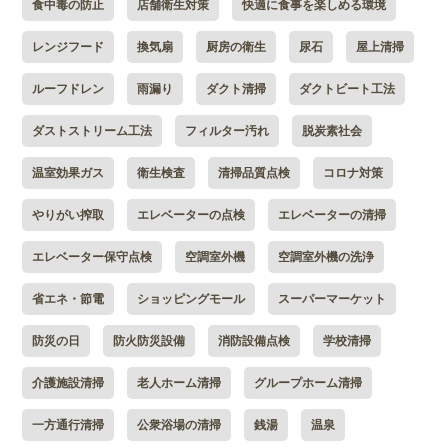
食中毒の防止
店舗衛生対策
快適に食事を楽しめる環境
レンジフード
換気扇
厨房の衛生
尿石
屋上清掃
ルーフドレン
雨漏り
ダクト清掃
ダクトビート工法
ダストストリーム工法
フィルター汚れ
脱炭素社会
温室効果ガス
衛生検査
清掃品質点検
コロナ対策
やりがい搾取
エレベーターの点検
エレベーターの清掃
エレベーター保守点検
空調室外機
空調室外機の洗浄
省エネ・節電
ショッピングモール
スーパーマーケット
防災の日
防火防災設備
消防設備点検
学校清掃
介護施設清掃
老人ホーム清掃
グループホーム清掃
一方通行清掃
公衆浴場の清掃
銭湯
温泉