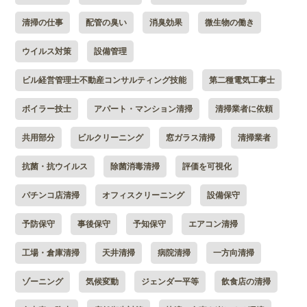
清掃の仕事
配管の臭い
消臭効果
微生物の働き
ウイルス対策
設備管理
ビル経営管理士不動産コンサルティング技能
第二種電気工事士
ボイラー技士
アパート・マンション清掃
清掃業者に依頼
共用部分
ビルクリーニング
窓ガラス清掃
清掃業者
抗菌・抗ウイルス
除菌消毒清掃
評価を可視化
パチンコ店清掃
オフィスクリーニング
設備保守
予防保守
事後保守
予知保守
エアコン清掃
工場・倉庫清掃
天井清掃
病院清掃
一方向清掃
ゾーニング
気候変動
ジェンダー平等
飲食店の清掃