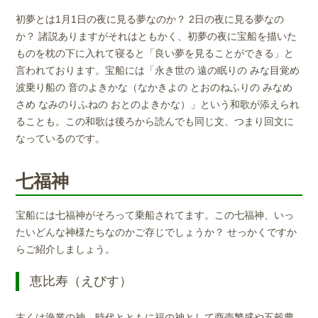
初夢とは1月1日の夜に見る夢なのか？ 2日の夜に見る夢なの
か？ 諸説ありますがそれはともかく、初夢の夜に宝船を描いた
ものを枕の下に入れて寝ると「良い夢を見ることができる」と
言われております。宝船には「永き世の 遠の眠りの みな目覚め
波乗り船の 音のよきかな（なかきよの とおのねふりの みなめ
さめ なみのりふねの おとのよきかな）」という和歌が添えられ
ることも。この和歌は後ろから読んでも同じ文、つまり回文に
なっているのです。
七福神
宝船には七福神がそろって乗船されてます。この七福神、いっ
たいどんな神様たちなのかご存じでしょうか？ せっかくですか
らご紹介しましょう。
恵比寿（えびす）
古くは漁業の神。時代とともに福の神として商売繁盛や五穀豊