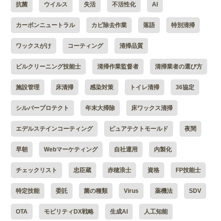
抗菌
ウイルス
失活
不活性化
AI
カーボンニュートラル
カビ除去作業
落語
特別清掃
ワックスがけ
コーティング
清掃品質
ビルクリーニング技能士
清掃作業監督者
清掃業者の選び方
施設管理
床清掃
感染対策
トイレ清掃
36協定
シルバープロテクト
年末大掃除
床ワックス清掃
エデルステインコーティング
ピュアテクトモールド
夜間
早朝
Webマーケティング
自社運用
内製化
チェックリスト
忠臣蔵
赤穂浪士
資格
FP技能士
特定技能
委託
菌の種類
Virus
薬機法
SDV
OTA
モビリティDX戦略
生成AI
人工知能