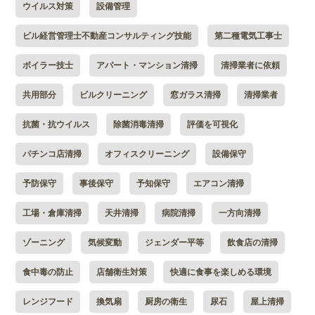
ウイルス対策
設備管理
ビル経営管理士不動産コンサルティング技能
第二種電気工事士
ボイラー技士
アパート・マンション清掃
清掃業者に依頼
共用部分
ビルクリーニング
窓ガラス清掃
清掃業者
抗菌・抗ウイルス
除菌消毒清掃
評価を可視化
パチンコ店清掃
オフィスクリーニング
設備保守
予防保守
事後保守
予知保守
エアコン清掃
工場・倉庫清掃
天井清掃
病院清掃
一方向清掃
ゾーニング
気候変動
ジェンダー平等
飲食店の清掃
食中毒の防止
店舗衛生対策
快適に食事を楽しめる環境
レンジフード
換気扇
厨房の衛生
尿石
屋上清掃