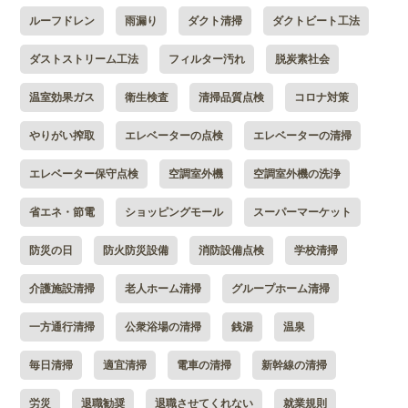
ルーフドレン
雨漏り
ダクト清掃
ダクトビート工法
ダストストリーム工法
フィルター汚れ
脱炭素社会
温室効果ガス
衛生検査
清掃品質点検
コロナ対策
やりがい搾取
エレベーターの点検
エレベーターの清掃
エレベーター保守点検
空調室外機
空調室外機の洗浄
省エネ・節電
ショッピングモール
スーパーマーケット
防災の日
防火防災設備
消防設備点検
学校清掃
介護施設清掃
老人ホーム清掃
グループホーム清掃
一方通行清掃
公衆浴場の清掃
銭湯
温泉
毎日清掃
適宜清掃
電車の清掃
新幹線の清掃
労災
退職勧奨
退職させてくれない
就業規則