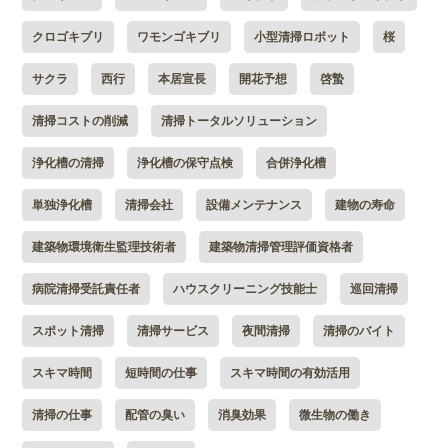
クロゴキブリ
ワモンゴキブリ
小型清掃ロボット
桜
サクラ
西行
本居宣長
開花予想
啓蟄
清掃コストの削減
清掃トータルソリューション
浄化槽の清掃
浄化槽の保守点検
合併浄化槽
単独浄化槽
清掃会社
設備メンテナンス
建物の寿命
建築物環境衛生監理技術者
建築物清掃管理評価資格者
病院清掃受託責任者
ハウスクリーニング技能士
巡回清掃
スポット清掃
清掃サービス
夜間清掃
清掃のバイト
スキマ時間
短時間の仕事
スキマ時間の有効活用
清掃の仕事
配管の臭い
消臭効果
微生物の働き