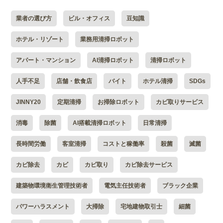
業者の選び方
ビル・オフィス
豆知識
ホテル・リゾート
業務用清掃ロボット
アパート・マンション
AI清掃ロボット
清掃ロボット
人手不足
店舗・飲食店
バイト
ホテル清掃
SDGs
JINNY20
定期清掃
お掃除ロボット
カビ取りサービス
消毒
除菌
AI搭載清掃ロボット
日常清掃
長時間労働
客室清掃
コストと稼働率
殺菌
滅菌
カビ除去
カビ
カビ取り
カビ除去サービス
建築物環境衛生管理技術者
電気主任技術者
ブラック企業
パワーハラスメント
大掃除
宅地建物取引士
細菌