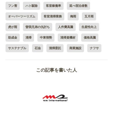
フン害
ハト駆除
客室稼働率
延べ宿泊者数
オーバーツーリズム
客室清掃業務
梅雨
五月雨
虎が雨
曽我兄弟の仇討ち
人件費高騰
生産性向上
助成金
清掃
中東情勢
清掃資機材
価格高騰
サステナブル
石油
清掃委託
商業施設
ナフサ
この記事を書いた人