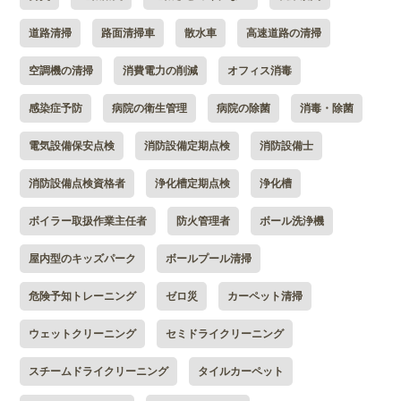
道路清掃
路面清掃車
散水車
高速道路の清掃
空調機の清掃
消費電力の削減
オフィス消毒
感染症予防
病院の衛生管理
病院の除菌
消毒・除菌
電気設備保安点検
消防設備定期点検
消防設備士
消防設備点検資格者
浄化槽定期点検
浄化槽
ボイラー取扱作業主任者
防火管理者
ボール洗浄機
屋内型のキッズパーク
ボールプール清掃
危険予知トレーニング
ゼロ災
カーペット清掃
ウェットクリーニング
セミドライクリーニング
スチームドライクリーニング
タイルカーペット