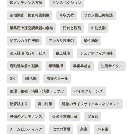
床メンテナンス方法
インスペクション
定期調査・検査報告制度
年収の壁
フロン排出抑制法
業務用冷凍空調機器の点検
汚れと洗剤
中性洗剤
弱アルカリ性洗剤
アルカリ性洗剤
酸性洗剤
法人社宅代行サービス
借上社宅
シェアオフィス清掃
通勤通学前の副業
早朝清掃
早寝早起き
生活サイクル
DX
5S活動
清掃のルール
整理・整頓・清掃・清潔・しつけ
バイオクリーンズ
配管詰まり
臭い対策
建物のライフサイクルマネジメント
設備のメンテナンス
仮名手本忠臣蔵
淀五郎
チームビルディング
七つの習慣
鳥害
ハト害