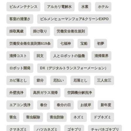
ビルメンテナンス
アルカリ電解水
水素
ホテル
客室の清潔さ
ビルメンヒューマンフェア&クリーンEXPO
掛取萬歳
掛け取り
労働安全衛生規則
労働安全衛生規則第619条
七福神
宝船
初夢
清掃コスト
回文
人とロボットの協働
清掃業界
ロボット開発
DX（デジタルトランスフォーメーション）
カビ落とし
節分
厄払い
厄落とし
三人吉三
外壁洗浄
高所ガラス清掃
空調機分解洗浄
エアコン洗浄
春分
春分の日
お彼岸
新年度
害虫
害虫駆除
害虫防除
ネズミ
ドブネズミ
クマネズミ
ハツカネズミ
ゴキブリ
チャバネゴキブリ