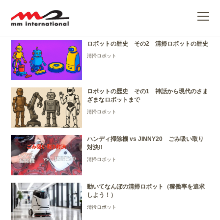
お掃除ロボット
ME
ロボットの歴史 その2 清掃ロボットの歴史
清掃ロボット
ロボットの歴史 その1 神話から現代のさま
ざまなロボットまで
清掃ロボット
ハンディ掃除機 vs JINNY20 ごみ吸い取り
対決!!
清掃ロボット
動いてなんぼの清掃ロボット（稼働率を追求
しよう！）
清掃ロボット