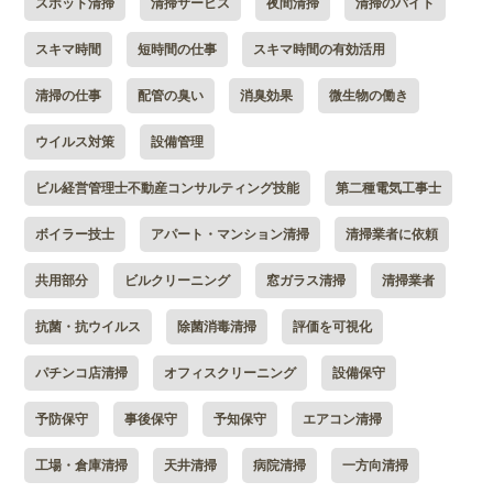
スポット清掃
清掃サービス
夜間清掃
清掃のバイト
スキマ時間
短時間の仕事
スキマ時間の有効活用
清掃の仕事
配管の臭い
消臭効果
微生物の働き
ウイルス対策
設備管理
ビル経営管理士不動産コンサルティング技能
第二種電気工事士
ボイラー技士
アパート・マンション清掃
清掃業者に依頼
共用部分
ビルクリーニング
窓ガラス清掃
清掃業者
抗菌・抗ウイルス
除菌消毒清掃
評価を可視化
パチンコ店清掃
オフィスクリーニング
設備保守
予防保守
事後保守
予知保守
エアコン清掃
工場・倉庫清掃
天井清掃
病院清掃
一方向清掃