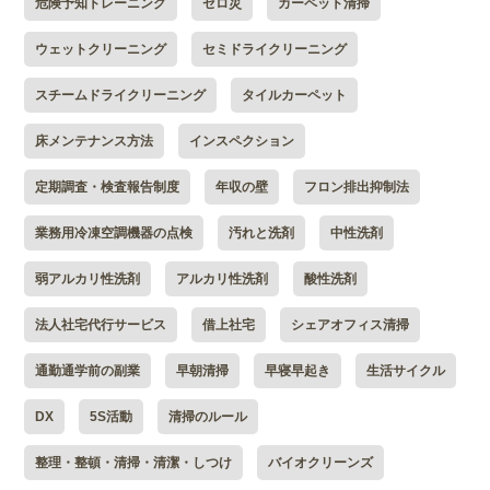
危険予知トレーニング
ゼロ災
カーペット清掃
ウェットクリーニング
セミドライクリーニング
スチームドライクリーニング
タイルカーペット
床メンテナンス方法
インスペクション
定期調査・検査報告制度
年収の壁
フロン排出抑制法
業務用冷凍空調機器の点検
汚れと洗剤
中性洗剤
弱アルカリ性洗剤
アルカリ性洗剤
酸性洗剤
法人社宅代行サービス
借上社宅
シェアオフィス清掃
通勤通学前の副業
早朝清掃
早寝早起き
生活サイクル
DX
5S活動
清掃のルール
整理・整頓・清掃・清潔・しつけ
バイオクリーンズ