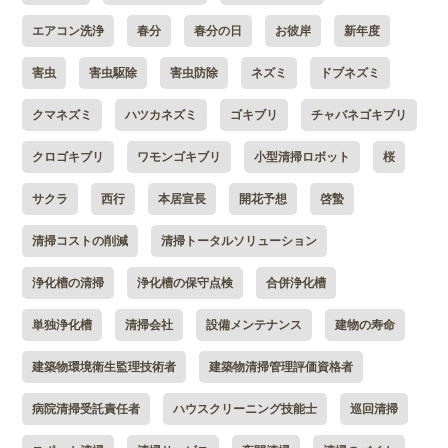
エアコン洗浄
春分
春分の日
お彼岸
新年度
害虫
害虫駆除
害虫防除
ネズミ
ドブネズミ
クマネズミ
ハツカネズミ
ゴキブリ
チャバネゴキブリ
クロゴキブリ
ワモンゴキブリ
小型清掃ロボット
桜
サクラ
西行
本居宣長
開花予想
啓蟄
清掃コストの削減
清掃トータルソリューション
浄化槽の清掃
浄化槽の保守点検
合併浄化槽
単独浄化槽
清掃会社
設備メンテナンス
建物の寿命
建築物環境衛生監理技術者
建築物清掃管理評価資格者
病院清掃受託責任者
ハウスクリーニング技能士
巡回清掃