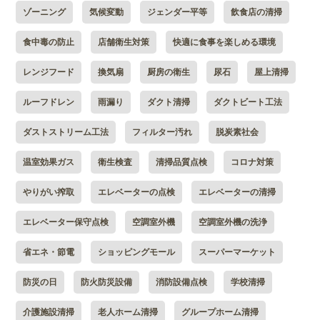
ゾーニング
気候変動
ジェンダー平等
飲食店の清掃
食中毒の防止
店舗衛生対策
快適に食事を楽しめる環境
レンジフード
換気扇
厨房の衛生
尿石
屋上清掃
ルーフドレン
雨漏り
ダクト清掃
ダクトビート工法
ダストストリーム工法
フィルター汚れ
脱炭素社会
温室効果ガス
衛生検査
清掃品質点検
コロナ対策
やりがい搾取
エレベーターの点検
エレベーターの清掃
エレベーター保守点検
空調室外機
空調室外機の洗浄
省エネ・節電
ショッピングモール
スーパーマーケット
防災の日
防火防災設備
消防設備点検
学校清掃
介護施設清掃
老人ホーム清掃
グループホーム清掃