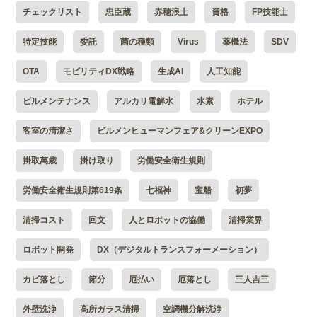
チェックリスト
忠臣蔵
赤穂浪士
資格
FP技能士
特定技能
委託
菌の種類
Virus
薬機法
SDV
OTA
モビリティDX戦略
生成AI
人工知能
ビルメンテナンス
アルカリ電解水
水素
ホテル
客室の清潔さ
ビルメンヒューマンフェア&クリーンEXPO
掛取萬歳
掛け取り
労働安全衛生規則
労働安全衛生規則第619条
七福神
宝船
初夢
清掃コスト
回文
人とロボットの協働
清掃業界
ロボット開発
DX（デジタルトランスフォーメーション）
カビ落とし
節分
厄払い
厄落とし
三人吉三
外壁洗浄
高所ガラス清掃
空調機分解洗浄