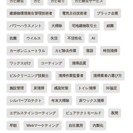
カビ除去
カビ
カビ取り
カビ除去サービス
建築物環境衛生管理技術者
電気主任技術者
ブラック企業
パワーハラスメント
大掃除
宅地建物取引士
細菌
抗菌
ウイルス
失活
不活性化
AI
カーボンニュートラル
カビ除去作業
落語
特別清掃
ワックスがけ
コーティング
清掃品質
ビルクリーニング技能士
清掃作業監督者
清掃業者の選び方
施設管理
床清掃
感染対策
トイレ清掃
36協定
シルバープロテクト
年末大掃除
床ワックス清掃
エデルステインコーティング
ピュアテクトモールド
夜間
早朝
Webマーケティング
自社運用
内製化