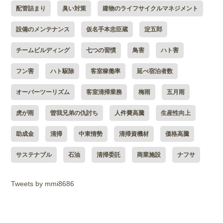
配管詰まり
臭い対策
建物のライフサイクルマネジメント
設備のメンテナンス
仮名手本忠臣蔵
淀五郎
チームビルディング
七つの習慣
鳥害
ハト害
フン害
ハト駆除
客室稼働率
延べ宿泊者数
オーバーツーリズム
客室清掃業務
梅雨
五月雨
虎が雨
曽我兄弟の仇討ち
人件費高騰
生産性向上
助成金
清掃
中東情勢
清掃資機材
価格高騰
サステナブル
石油
清掃委託
商業施設
ナフサ
Tweets by mmi8686