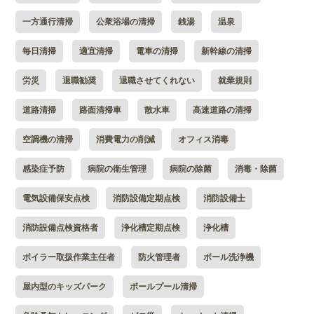
一方通行清掃
公衆浴場の清掃
銭湯
温泉
毎日清掃
適宜清掃
電車の清掃
新幹線の清掃
労災
退職勧奨
退職させてくれない
就業規則
道路清掃
路面清掃車
散水車
高速道路の清掃
空調機の清掃
消費電力の削減
オフィス消毒
感染症予防
病院の衛生管理
病院の除菌
消毒・除菌
電気設備保安点検
消防設備定期点検
消防設備士
消防設備点検資格者
浄化槽定期点検
浄化槽
ボイラー取扱作業主任者
防火管理者
ボール洗浄機
屋内型のキッズパーク
ボールプール清掃