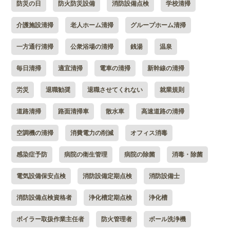
防災の日
防火防災設備
消防設備点検
学校清掃
介護施設清掃
老人ホーム清掃
グループホーム清掃
一方通行清掃
公衆浴場の清掃
銭湯
温泉
毎日清掃
適宜清掃
電車の清掃
新幹線の清掃
労災
退職勧奨
退職させてくれない
就業規則
道路清掃
路面清掃車
散水車
高速道路の清掃
空調機の清掃
消費電力の削減
オフィス消毒
感染症予防
病院の衛生管理
病院の除菌
消毒・除菌
電気設備保安点検
消防設備定期点検
消防設備士
消防設備点検資格者
浄化槽定期点検
浄化槽
ボイラー取扱作業主任者
防火管理者
ボール洗浄機