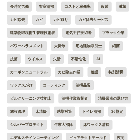
長時間労働
客室清掃
コストと稼働率
殺菌
滅菌
カビ除去
カビ
カビ取り
カビ除去サービス
建築物環境衛生管理技術者
電気主任技術者
ブラック企業
パワーハラスメント
大掃除
宅地建物取引士
細菌
抗菌
ウイルス
失活
不活性化
AI
カーボンニュートラル
カビ除去作業
落語
特別清掃
ワックスがけ
コーティング
清掃品質
ビルクリーニング技能士
清掃作業監督者
清掃業者の選び方
施設管理
床清掃
感染対策
トイレ清掃
36協定
シルバープロテクト
年末大掃除
床ワックス清掃
エデルステインコーティング
ピュアテクトモールド
夜間