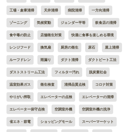
工場・倉庫清掃
天井清掃
病院清掃
一方向清掃
ゾーニング
気候変動
ジェンダー平等
飲食店の清掃
食中毒の防止
店舗衛生対策
快適に食事を楽しめる環境
レンジフード
換気扇
厨房の衛生
尿石
屋上清掃
ルーフドレン
雨漏り
ダクト清掃
ダクトビート工法
ダストストリーム工法
フィルター汚れ
脱炭素社会
温室効果ガス
衛生検査
清掃品質点検
コロナ対策
やりがい搾取
エレベーターの点検
エレベーターの清掃
エレベーター保守点検
空調室外機
空調室外機の洗浄
省エネ・節電
ショッピングモール
スーパーマーケット