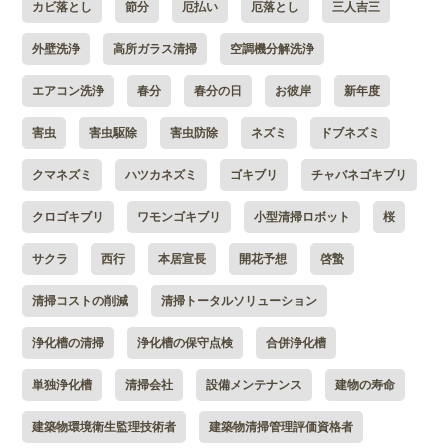
カビ落とし
節分
厄払い
厄落とし
三人吉三
外壁洗浄
高所ガラス清掃
空調機分解洗浄
エアコン洗浄
春分
春分の日
お彼岸
新年度
害虫
害虫駆除
害虫防除
ネズミ
ドブネズミ
クマネズミ
ハツカネズミ
ゴキブリ
チャバネゴキブリ
クロゴキブリ
ワモンゴキブリ
小型清掃ロボット
桜
サクラ
西行
本居宣長
開花予想
啓蟄
清掃コストの削減
清掃トータルソリューション
浄化槽の清掃
浄化槽の保守点検
合併浄化槽
単独浄化槽
清掃会社
設備メンテナンス
建物の寿命
建築物環境衛生監理技術者
建築物清掃管理評価資格者