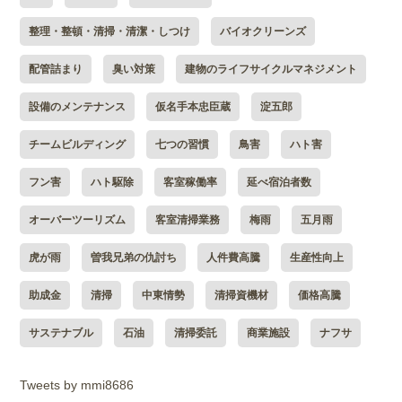
整理・整頓・清掃・清潔・しつけ
バイオクリーンズ
配管詰まり
臭い対策
建物のライフサイクルマネジメント
設備のメンテナンス
仮名手本忠臣蔵
淀五郎
チームビルディング
七つの習慣
鳥害
ハト害
フン害
ハト駆除
客室稼働率
延べ宿泊者数
オーバーツーリズム
客室清掃業務
梅雨
五月雨
虎が雨
曽我兄弟の仇討ち
人件費高騰
生産性向上
助成金
清掃
中東情勢
清掃資機材
価格高騰
サステナブル
石油
清掃委託
商業施設
ナフサ
Tweets by mmi8686