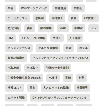
早朝
Webマーケティング
自社運用
内製化
チェックリスト
忠臣蔵
赤穂浪士
資格
FP技能士
特定技能
委託
菌の種類
Virus
薬機法
SDV
OTA
モビリティDX戦略
生成AI
人工知能
ビルメンテナンス
アルカリ電解水
水素
ホテル
客室の清潔さ
ビルメンヒューマンフェア&クリーンEXPO
掛取萬歳
掛け取り
労働安全衛生規則
労働安全衛生規則第619条
七福神
宝船
初夢
清掃コスト
回文
人とロボットの協働
清掃業界
ロボット開発
DX（デジタルトランスフォーメーション）