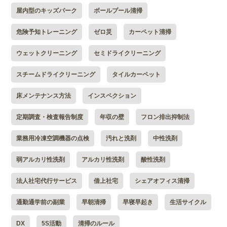
屋内型のキッズパーク
ボールプール清掃
危険予知トレーニング
ゼロ災
カーペット清掃
ウェットクリーニング
セミドライクリーニング
スチームドライクリーニング
タイルカーペット
床メンテナンス方法
インスペクション
定期調査・検査報告制度
年収の壁
フロン排出抑制法
業務用冷凍空調機器の点検
汚れと洗剤
中性洗剤
弱アルカリ性洗剤
アルカリ性洗剤
酸性洗剤
法人社宅代行サービス
借上社宅
シェアオフィス清掃
通勤通学前の副業
早朝清掃
早寝早起き
生活サイクル
DX
5S活動
清掃のルール