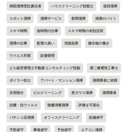
病院清掃受託責任者
ハウスクリーニング技能士
巡回清掃
スポット清掃
清掃サービス
夜間清掃
清掃のバイト
スキマ時間
短時間の仕事
スキマ時間の有効活用
清掃の仕事
配管の臭い
消臭効果
微生物の働き
ウイルス対策
設備管理
ビル経営管理士不動産コンサルティング技能
第二種電気工事士
ボイラー技士
アパート・マンション清掃
清掃業者に依頼
共用部分
ビルクリーニング
窓ガラス清掃
清掃業者
抗菌・抗ウイルス
除菌消毒清掃
評価を可視化
パチンコ店清掃
オフィスクリーニング
設備保守
予防保守
事後保守
予知保守
エアコン清掃