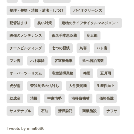
整理・整頓・清掃・清潔・しつけ
バイオクリーンズ
配管詰まり
臭い対策
建物のライフサイクルマネジメント
設備のメンテナンス
仮名手本忠臣蔵
淀五郎
チームビルディング
七つの習慣
鳥害
ハト害
フン害
ハト駆除
客室稼働率
延べ宿泊者数
オーバーツーリズム
客室清掃業務
梅雨
五月雨
虎が雨
曽我兄弟の仇討ち
人件費高騰
生産性向上
助成金
清掃
中東情勢
清掃資機材
価格高騰
サステナブル
石油
清掃委託
商業施設
ナフサ
Tweets by mmi8686