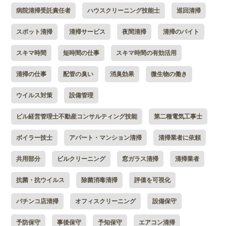
病院清掃受託責任者
ハウスクリーニング技能士
巡回清掃
スポット清掃
清掃サービス
夜間清掃
清掃のバイト
スキマ時間
短時間の仕事
スキマ時間の有効活用
清掃の仕事
配管の臭い
消臭効果
微生物の働き
ウイルス対策
設備管理
ビル経営管理士不動産コンサルティング技能
第二種電気工事士
ボイラー技士
アパート・マンション清掃
清掃業者に依頼
共用部分
ビルクリーニング
窓ガラス清掃
清掃業者
抗菌・抗ウイルス
除菌消毒清掃
評価を可視化
パチンコ店清掃
オフィスクリーニング
設備保守
予防保守
事後保守
予知保守
エアコン清掃