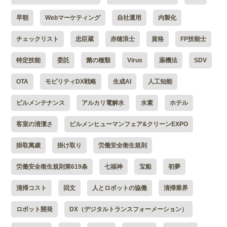
早朝
Webマーケティング
自社運用
内製化
チェックリスト
忠臣蔵
赤穂浪士
資格
FP技能士
特定技能
委託
菌の種類
Virus
薬機法
SDV
OTA
モビリティDX戦略
生成AI
人工知能
ビルメンテナンス
アルカリ電解水
水素
ホテル
客室の清潔さ
ビルメンヒューマンフェア&クリーンEXPO
掛取萬歳
掛け取り
労働安全衛生規則
労働安全衛生規則第619条
七福神
宝船
初夢
清掃コスト
回文
人とロボットの協働
清掃業界
ロボット開発
DX（デジタルトランスフォーメーション）