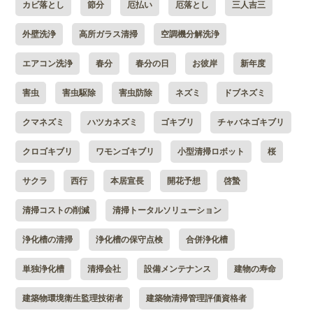
カビ落とし
節分
厄払い
厄落とし
三人吉三
外壁洗浄
高所ガラス清掃
空調機分解洗浄
エアコン洗浄
春分
春分の日
お彼岸
新年度
害虫
害虫駆除
害虫防除
ネズミ
ドブネズミ
クマネズミ
ハツカネズミ
ゴキブリ
チャバネゴキブリ
クロゴキブリ
ワモンゴキブリ
小型清掃ロボット
桜
サクラ
西行
本居宣長
開花予想
啓蟄
清掃コストの削減
清掃トータルソリューション
浄化槽の清掃
浄化槽の保守点検
合併浄化槽
単独浄化槽
清掃会社
設備メンテナンス
建物の寿命
建築物環境衛生監理技術者
建築物清掃管理評価資格者