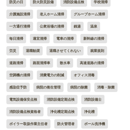
防災の日
防火防災設備
消防設備点検
学校清掃
介護施設清掃
老人ホーム清掃
グループホーム清掃
一方通行清掃
公衆浴場の清掃
銭湯
温泉
毎日清掃
適宜清掃
電車の清掃
新幹線の清掃
労災
退職勧奨
退職させてくれない
就業規則
道路清掃
路面清掃車
散水車
高速道路の清掃
空調機の清掃
消費電力の削減
オフィス消毒
感染症予防
病院の衛生管理
病院の除菌
消毒・除菌
電気設備保安点検
消防設備定期点検
消防設備士
消防設備点検資格者
浄化槽定期点検
浄化槽
ボイラー取扱作業主任者
防火管理者
ボール洗浄機