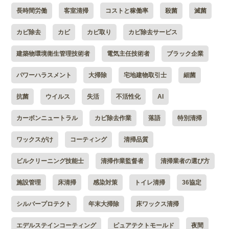
長時間労働
客室清掃
コストと稼働率
殺菌
滅菌
カビ除去
カビ
カビ取り
カビ除去サービス
建築物環境衛生管理技術者
電気主任技術者
ブラック企業
パワーハラスメント
大掃除
宅地建物取引士
細菌
抗菌
ウイルス
失活
不活性化
AI
カーボンニュートラル
カビ除去作業
落語
特別清掃
ワックスがけ
コーティング
清掃品質
ビルクリーニング技能士
清掃作業監督者
清掃業者の選び方
施設管理
床清掃
感染対策
トイレ清掃
36協定
シルバープロテクト
年末大掃除
床ワックス清掃
エデルステインコーティング
ピュアテクトモールド
夜間