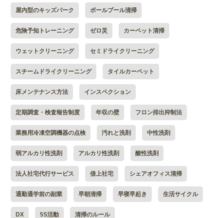
屋内型のキッズパーク
ボールプール清掃
危険予知トレーニング
ゼロ災
カーペット清掃
ウェットクリーニング
セミドライクリーニング
スチームドライクリーニング
タイルカーペット
床メンテナンス方法
インスペクション
定期調査・検査報告制度
年収の壁
フロン排出抑制法
業務用冷凍空調機器の点検
汚れと洗剤
中性洗剤
弱アルカリ性洗剤
アルカリ性洗剤
酸性洗剤
法人社宅代行サービス
借上社宅
シェアオフィス清掃
通勤通学前の副業
早朝清掃
早寝早起き
生活サイクル
DX
5S活動
清掃のルール