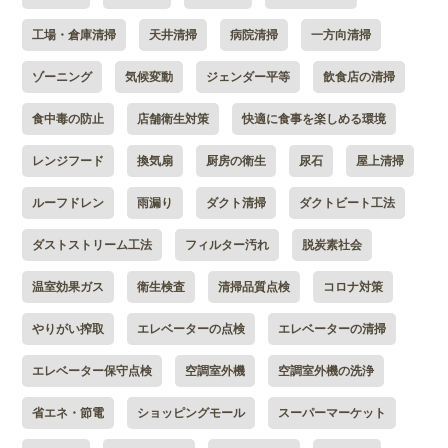
工場・倉庫清掃
天井清掃
病院清掃
一方向清掃
ゾーニング
気候変動
ジェンダー平等
飲食店の清掃
食中毒の防止
店舗衛生対策
快適に食事を楽しめる環境
レンジフード
換気扇
厨房の衛生
尿石
屋上清掃
ルーフドレン
雨漏り
ダクト清掃
ダクトビート工法
ダストストリーム工法
フィルター汚れ
脱炭素社会
温室効果ガス
衛生検査
清掃品質点検
コロナ対策
やりがい搾取
エレベーターの点検
エレベーターの清掃
エレベーター保守点検
空調室外機
空調室外機の洗浄
省エネ・節電
ショッピングモール
スーパーマーケット