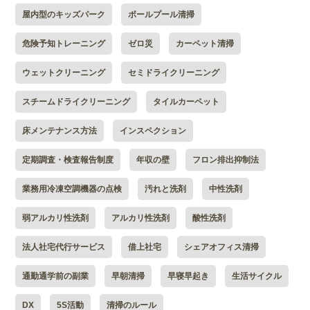
屋内型のキッズパーク
ボールプール清掃
危険予知トレーニング
ゼロ災
カーペット清掃
ウェットクリーニング
セミドライクリーニング
スチームドライクリーニング
タイルカーペット
床メンテナンス方法
インスペクション
定期調査・検査報告制度
年収の壁
フロン排出抑制法
業務用冷凍空調機器の点検
汚れと洗剤
中性洗剤
弱アルカリ性洗剤
アルカリ性洗剤
酸性洗剤
法人社宅代行サービス
借上社宅
シェアオフィス清掃
通勤通学前の副業
早朝清掃
早寝早起き
生活サイクル
DX
5S活動
清掃のルール