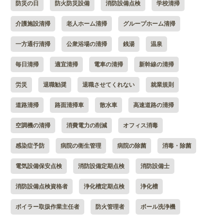
防災の日
防火防災設備
消防設備点検
学校清掃
介護施設清掃
老人ホーム清掃
グループホーム清掃
一方通行清掃
公衆浴場の清掃
銭湯
温泉
毎日清掃
適宜清掃
電車の清掃
新幹線の清掃
労災
退職勧奨
退職させてくれない
就業規則
道路清掃
路面清掃車
散水車
高速道路の清掃
空調機の清掃
消費電力の削減
オフィス消毒
感染症予防
病院の衛生管理
病院の除菌
消毒・除菌
電気設備保安点検
消防設備定期点検
消防設備士
消防設備点検資格者
浄化槽定期点検
浄化槽
ボイラー取扱作業主任者
防火管理者
ボール洗浄機