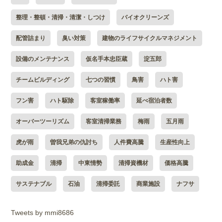
整理・整頓・清掃・清潔・しつけ
バイオクリーンズ
配管詰まり
臭い対策
建物のライフサイクルマネジメント
設備のメンテナンス
仮名手本忠臣蔵
淀五郎
チームビルディング
七つの習慣
鳥害
ハト害
フン害
ハト駆除
客室稼働率
延べ宿泊者数
オーバーツーリズム
客室清掃業務
梅雨
五月雨
虎が雨
曽我兄弟の仇討ち
人件費高騰
生産性向上
助成金
清掃
中東情勢
清掃資機材
価格高騰
サステナブル
石油
清掃委託
商業施設
ナフサ
Tweets by mmi8686