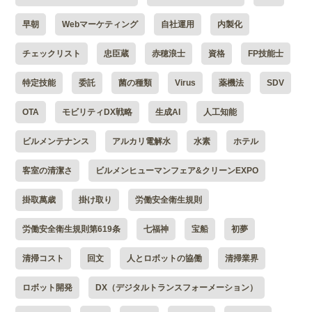
早朝
Webマーケティング
自社運用
内製化
チェックリスト
忠臣蔵
赤穂浪士
資格
FP技能士
特定技能
委託
菌の種類
Virus
薬機法
SDV
OTA
モビリティDX戦略
生成AI
人工知能
ビルメンテナンス
アルカリ電解水
水素
ホテル
客室の清潔さ
ビルメンヒューマンフェア&クリーンEXPO
掛取萬歳
掛け取り
労働安全衛生規則
労働安全衛生規則第619条
七福神
宝船
初夢
清掃コスト
回文
人とロボットの協働
清掃業界
ロボット開発
DX（デジタルトランスフォーメーション）