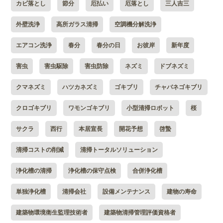
カビ落とし
節分
厄払い
厄落とし
三人吉三
外壁洗浄
高所ガラス清掃
空調機分解洗浄
エアコン洗浄
春分
春分の日
お彼岸
新年度
害虫
害虫駆除
害虫防除
ネズミ
ドブネズミ
クマネズミ
ハツカネズミ
ゴキブリ
チャバネゴキブリ
クロゴキブリ
ワモンゴキブリ
小型清掃ロボット
桜
サクラ
西行
本居宣長
開花予想
啓蟄
清掃コストの削減
清掃トータルソリューション
浄化槽の清掃
浄化槽の保守点検
合併浄化槽
単独浄化槽
清掃会社
設備メンテナンス
建物の寿命
建築物環境衛生監理技術者
建築物清掃管理評価資格者