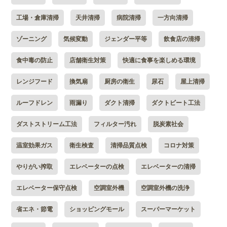
工場・倉庫清掃
天井清掃
病院清掃
一方向清掃
ゾーニング
気候変動
ジェンダー平等
飲食店の清掃
食中毒の防止
店舗衛生対策
快適に食事を楽しめる環境
レンジフード
換気扇
厨房の衛生
尿石
屋上清掃
ルーフドレン
雨漏り
ダクト清掃
ダクトビート工法
ダストストリーム工法
フィルター汚れ
脱炭素社会
温室効果ガス
衛生検査
清掃品質点検
コロナ対策
やりがい搾取
エレベーターの点検
エレベーターの清掃
エレベーター保守点検
空調室外機
空調室外機の洗浄
省エネ・節電
ショッピングモール
スーパーマーケット