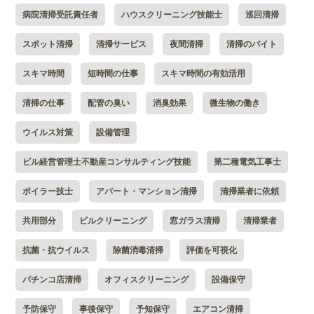
病院清掃受託責任者
ハウスクリーニング技能士
巡回清掃
スポット清掃
清掃サービス
夜間清掃
清掃のバイト
スキマ時間
短時間の仕事
スキマ時間の有効活用
清掃の仕事
配管の臭い
消臭効果
微生物の働き
ウイルス対策
設備管理
ビル経営管理士不動産コンサルティング技能
第二種電気工事士
ボイラー技士
アパート・マンション清掃
清掃業者に依頼
共用部分
ビルクリーニング
窓ガラス清掃
清掃業者
抗菌・抗ウイルス
除菌消毒清掃
評価を可視化
パチンコ店清掃
オフィスクリーニング
設備保守
予防保守
事後保守
予知保守
エアコン清掃