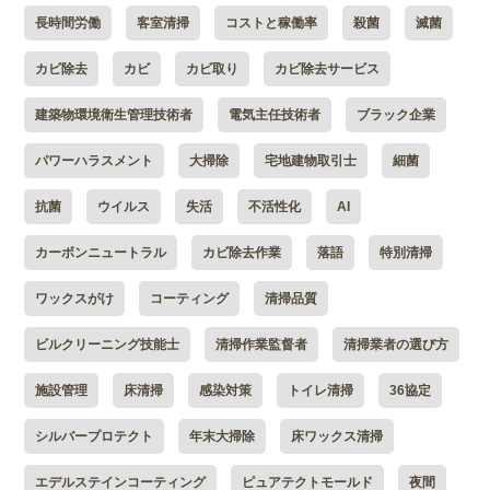
長時間労働
客室清掃
コストと稼働率
殺菌
滅菌
カビ除去
カビ
カビ取り
カビ除去サービス
建築物環境衛生管理技術者
電気主任技術者
ブラック企業
パワーハラスメント
大掃除
宅地建物取引士
細菌
抗菌
ウイルス
失活
不活性化
AI
カーボンニュートラル
カビ除去作業
落語
特別清掃
ワックスがけ
コーティング
清掃品質
ビルクリーニング技能士
清掃作業監督者
清掃業者の選び方
施設管理
床清掃
感染対策
トイレ清掃
36協定
シルバープロテクト
年末大掃除
床ワックス清掃
エデルステインコーティング
ピュアテクトモールド
夜間